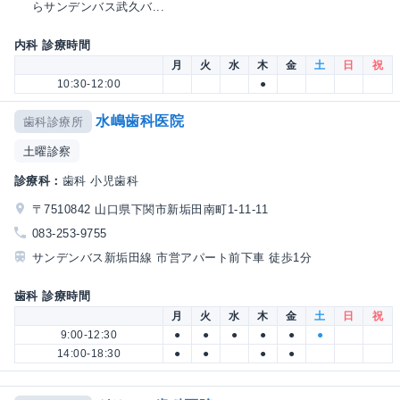
らサンデンバス武久バ...
内科 診療時間
月
火
水
木
金
土
日
祝
10:30-12:00
●
水嶋歯科医院
歯科診療所
土曜診察
診療科：
歯科 小児歯科
〒7510842 山口県下関市新垢田南町1-11-11
083-253-9755
サンデンバス新垢田線 市営アパート前下車 徒歩1分
歯科 診療時間
月
火
水
木
金
土
日
祝
9:00-12:30
●
●
●
●
●
●
14:00-18:30
●
●
●
●