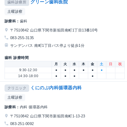
グリーン歯科医院
歯科診療所
土曜診察
診療科：
歯科
〒7510842 山口県下関市新垢田南町1丁目13番10号
083-255-3135
サンデンバス 南町1丁目バス停より徒歩1分
歯科 診療時間
月
火
水
木
金
土
日
祝
9:30-12:30
●
●
●
●
●
●
14:30-18:00
●
●
●
●
くにのぶ内科循環器内科
クリニック
土曜診察
診療科：
内科 循環器内科
〒7510842 山口県下関市新垢田南町1-13-23
083-251-0092