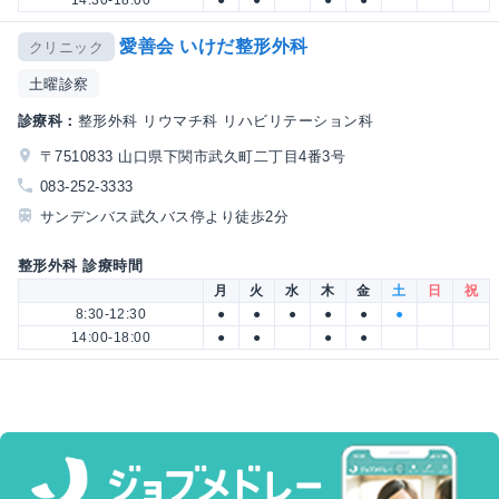
愛善会 いけだ整形外科
クリニック
土曜診察
診療科：
整形外科 リウマチ科 リハビリテーション科
〒7510833 山口県下関市武久町二丁目4番3号
083-252-3333
サンデンバス武久バス停より徒歩2分
整形外科 診療時間
月
火
水
木
金
土
日
祝
8:30-12:30
●
●
●
●
●
●
14:00-18:00
●
●
●
●