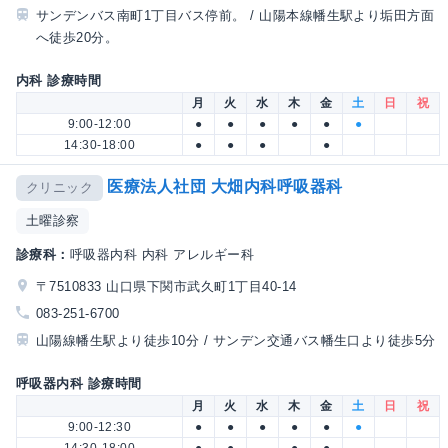
サンデンバス南町1丁目バス停前。 / 山陽本線幡生駅より垢田方面
へ徒歩20分。
内科 診療時間
月
火
水
木
金
土
日
祝
9:00-12:00
●
●
●
●
●
●
14:30-18:00
●
●
●
●
医療法人社団 大畑内科呼吸器科
クリニック
土曜診察
診療科：
呼吸器内科 内科 アレルギー科
〒7510833 山口県下関市武久町1丁目40-14
083-251-6700
山陽線幡生駅より徒歩10分 / サンデン交通バス幡生口より徒歩5分
呼吸器内科 診療時間
月
火
水
木
金
土
日
祝
9:00-12:30
●
●
●
●
●
●
14:30-18:00
●
●
●
●