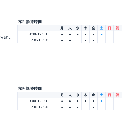
内科 診療時間
月
火
水
木
金
土
日
祝
8:30-12:30
●
●
●
●
●
●
木次駅よ
16:30-18:30
●
●
●
●
内科 診療時間
月
火
水
木
金
土
日
祝
9:00-12:00
●
●
●
●
●
●
16:00-17:30
●
●
●
●