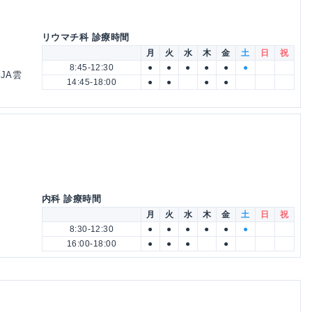
科
リウマチ科 診療時間
月
火
水
木
金
土
日
祝
8:45-12:30
●
●
●
●
●
●
JA雲
14:45-18:00
●
●
●
●
内科 診療時間
月
火
水
木
金
土
日
祝
8:30-12:30
●
●
●
●
●
●
16:00-18:00
●
●
●
●