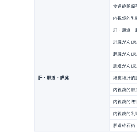
食道静脈瘤
内視鏡的乳頭
肝・胆道・
肝臓がん(
膵臓がん(
胆道がん(
肝・胆道・膵臓
経皮経肝的胆
内視鏡的胆道
内視鏡的逆行
内視鏡的乳頭
胆道砕石術