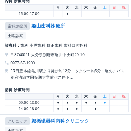
内科 診療時間
月
火
水
木
金
土
日
祝
15:00-17:00
●
姫山歯科診療所
歯科診療所
土曜診察
診療科：
歯科 小児歯科 矯正歯科 歯科口腔外科
〒8740021 大分県別府市亀川中央町29-10
0977-67-1900
JR日豊本線亀川駅より徒歩約12分、タクシー約5分・亀の井バス
別府溝部学園短期大学前バス停下...
歯科 診療時間
月
火
水
木
金
土
日
祝
09:00-13:00
●
●
●
●
●
●
14:00-18:00
●
●
●
●
堀循環器科内科クリニック
クリニック
土曜診察