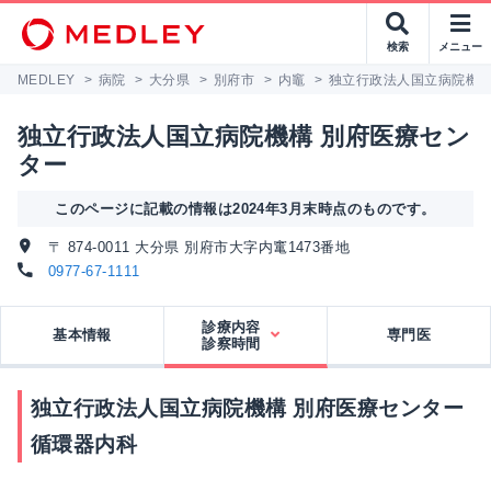
検索
メニュー
MEDLEY
>
病院
>
大分県
>
別府市
>
内竈
>
独立行政法人国立病院機構
独立行政法人国立病院機構 別府医療セン
ター
このページに記載の情報は2024年3月末時点のものです。
〒 874-0011 大分県 別府市大字内竃1473番地
0977-67-1111
診療内容
基本情報
専門医
診察時間
独立行政法人国立病院機構 別府医療センター
循環器内科