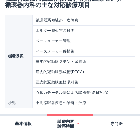
循環器内科の主な対応診療項目
循環器系領域の一次診療
ホルター型心電図検査
ペースメーカー管理
ペースメーカー移植術
循環器系
経皮的冠動脈ステント留置術
経皮的冠動脈形成術(PTCA)
経皮的冠動脈血栓吸引術
心臓カテーテル法による諸検査(終日対応)
小児
小児循環器疾患の診断・治療
診療内容
基本情報
専門医
診察時間