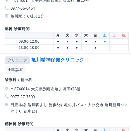
〒8740014 大分県別府市亀川浜田町4番10号
0977-66-6464
亀川駅より徒歩1分
歯科 診療時間
月
火
水
木
金
土
日
祝
09:00-12:00
●
●
●
●
●
●
13:00-18:00
●
●
●
●
亀川精神保健クリニック
クリニック
土曜診察
診療科：
精神科
〒8740014 大分県別府市亀川浜田町3組
0977-27-7500
日豊本線 亀川駅より 徒歩5分 亀の井バス・大分交通 亀川新川バス
停より 徒歩1分
精神科 診療時間
月
火
水
木
金
土
日
祝