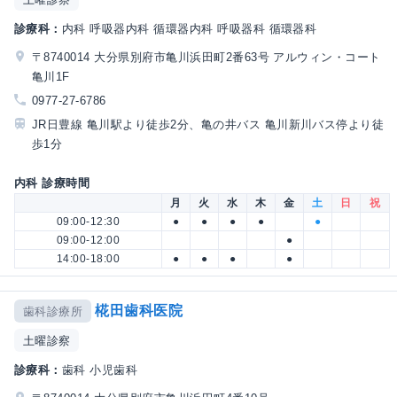
診療科：
内科 呼吸器内科 循環器内科 呼吸器科 循環器科
〒8740014 大分県別府市亀川浜田町2番63号 アルウィン・コート
亀川1F
0977-27-6786
JR日豊線 亀川駅より徒歩2分、亀の井バス 亀川新川バス停より徒
歩1分
内科 診療時間
月
火
水
木
金
土
日
祝
09:00-12:30
●
●
●
●
●
09:00-12:00
●
14:00-18:00
●
●
●
●
椛田歯科医院
歯科診療所
土曜診察
診療科：
歯科 小児歯科