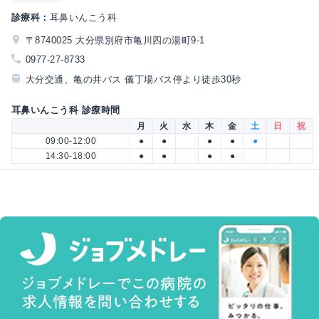
診療科：
耳鼻いんこう科
〒8740025 大分県別府市亀川四の湯町9-1
0977-27-8733
大分交通、亀の井バス 儀丁場バス停より徒歩30秒
耳鼻いんこう科 診療時間
月
火
水
木
金
土
日
祝
09:00-12:00
●
●
●
●
●
14:30-18:00
●
●
●
●