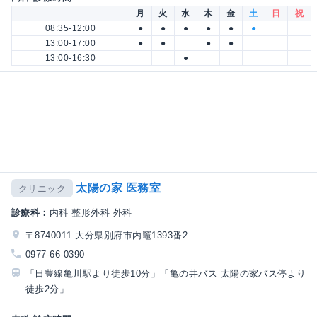
月
火
水
木
金
土
日
祝
08:35-12:00
●
●
●
●
●
●
13:00-17:00
●
●
●
●
13:00-16:30
●
太陽の家 医務室
クリニック
診療科：
内科 整形外科 外科
〒8740011 大分県別府市内竈1393番2
0977-66-0390
「日豊線亀川駅より徒歩10分」「亀の井バス 太陽の家バス停より
徒歩2分」