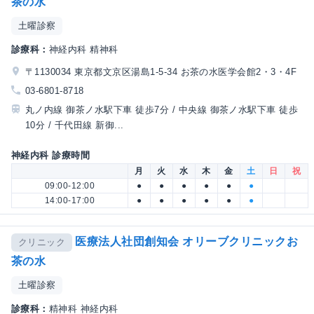
茶の水
土曜診察
診療科：
神経内科 精神科
〒1130034 東京都文京区湯島1-5-34 お茶の水医学会館2・3・4F
03-6801-8718
丸ノ内線 御茶ノ水駅下車 徒歩7分 / 中央線 御茶ノ水駅下車 徒歩
10分 / 千代田線 新御...
神経内科 診療時間
月
火
水
木
金
土
日
祝
09:00-12:00
●
●
●
●
●
●
14:00-17:00
●
●
●
●
●
●
医療法人社団創知会 オリーブクリニックお
クリニック
茶の水
土曜診察
診療科：
精神科 神経内科