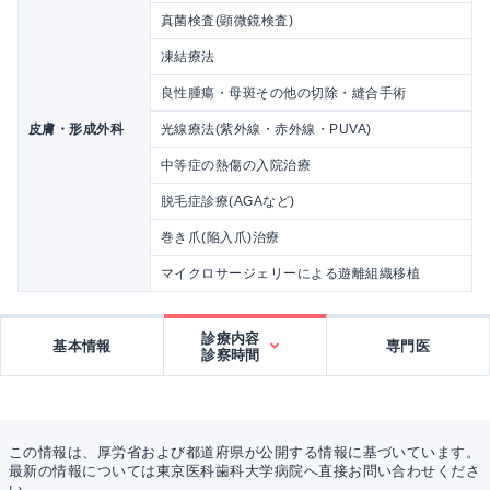
真菌検査(顕微鏡検査)
凍結療法
良性腫瘍・母斑その他の切除・縫合手術
皮膚・形成外科
光線療法(紫外線・赤外線・PUVA)
中等症の熱傷の入院治療
脱毛症診療(AGAなど)
巻き爪(陥入爪)治療
マイクロサージェリーによる遊離組織移植
診療内容
基本情報
専門医
診察時間
この情報は、厚労省および都道府県が公開する情報に基づいています。
最新の情報については東京医科歯科大学病院へ直接お問い合わせくださ
い。