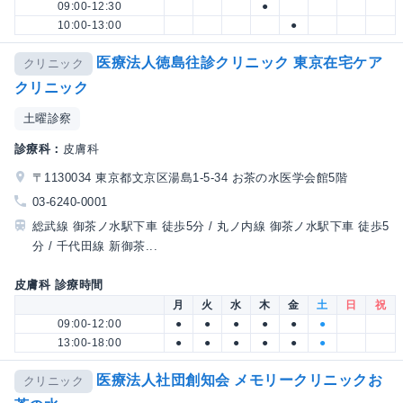
09:00-12:30
●
10:00-13:00
●
医療法人徳島往診クリニック 東京在宅ケア
クリニック
クリニック
土曜診察
診療科：
皮膚科
〒1130034 東京都文京区湯島1-5-34 お茶の水医学会館5階
03-6240-0001
総武線 御茶ノ水駅下車 徒歩5分 / 丸ノ内線 御茶ノ水駅下車 徒歩5
分 / 千代田線 新御茶...
皮膚科 診療時間
月
火
水
木
金
土
日
祝
09:00-12:00
●
●
●
●
●
●
13:00-18:00
●
●
●
●
●
●
医療法人社団創知会 メモリークリニックお
クリニック