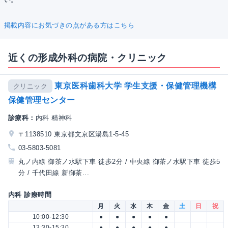
掲載内容にお気づきの点がある方はこちら
近くの形成外科の病院・クリニック
東京医科歯科大学 学生支援・保健管理機構
クリニック
保健管理センター
診療科：
内科 精神科
〒1138510 東京都文京区湯島1-5-45
03-5803-5081
丸ノ内線 御茶ノ水駅下車 徒歩2分 / 中央線 御茶ノ水駅下車 徒歩5
分 / 千代田線 新御茶...
内科 診療時間
月
火
水
木
金
土
日
祝
10:00-12:30
●
●
●
●
●
13:30-15:30
●
●
●
●
●