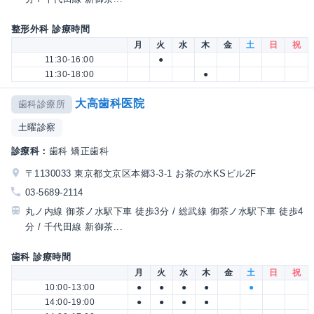
整形外科 診療時間
月
火
水
木
金
土
日
祝
11:30-16:00
●
11:30-18:00
●
大高歯科医院
歯科診療所
土曜診察
診療科：
歯科 矯正歯科
〒1130033 東京都文京区本郷3-3-1 お茶の水KSビル2F
03-5689-2114
丸ノ内線 御茶ノ水駅下車 徒歩3分 / 総武線 御茶ノ水駅下車 徒歩4
分 / 千代田線 新御茶...
歯科 診療時間
月
火
水
木
金
土
日
祝
10:00-13:00
●
●
●
●
●
14:00-19:00
●
●
●
●