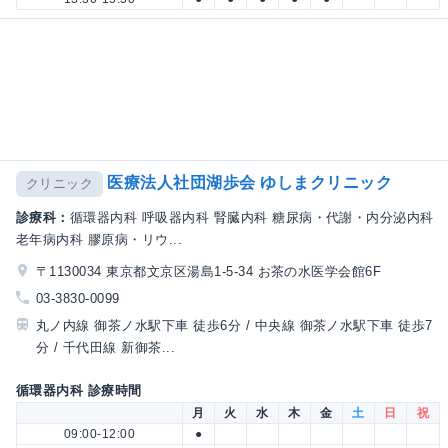
医療法人社団湖歩会 ゆしまクリニック
クリニック
診療科：
循環器内科 呼吸器内科 腎臓内科 糖尿病・代謝・内分泌内科
老年病内科 膠原病・リウ...
〒1130034 東京都文京区湯島1-5-34 お茶の水医学会館6F
03-3830-0099
丸ノ内線 御茶ノ水駅下車 徒歩6分 / 中央線 御茶ノ水駅下車 徒歩7
分 / 千代田線 新御茶...
循環器内科 診療時間
月
火
水
木
金
土
日
祝
09:00-12:00
●