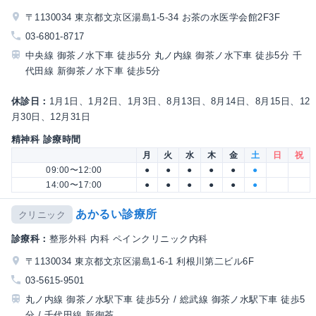
〒1130034 東京都文京区湯島1-5-34 お茶の水医学会館2F3F
03-6801-8717
中央線 御茶ノ水下車 徒歩5分 丸ノ内線 御茶ノ水下車 徒歩5分 千
代田線 新御茶ノ水下車 徒歩5分
休診日：
1月1日、1月2日、1月3日、8月13日、8月14日、8月15日、12
月30日、12月31日
精神科 診療時間
月
火
水
木
金
土
日
祝
09:00〜12:00
●
●
●
●
●
●
14:00〜17:00
●
●
●
●
●
●
あかるい診療所
クリニック
診療科：
整形外科 内科 ペインクリニック内科
〒1130034 東京都文京区湯島1-6-1 利根川第二ビル6F
03-5615-9501
丸ノ内線 御茶ノ水駅下車 徒歩5分 / 総武線 御茶ノ水駅下車 徒歩5
分 / 千代田線 新御茶...