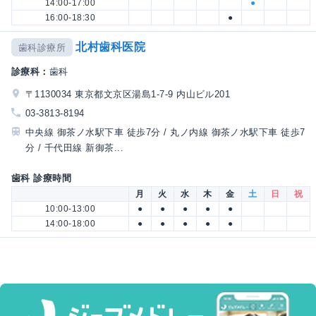
14:00-17:00
●
16:00-18:30
●
北村歯科医院
歯科診療所
診療科：
歯科
〒1130034 東京都文京区湯島1-7-9 内山ビル201
03-3813-8194
中央線 御茶ノ水駅下車 徒歩7分 / 丸ノ内線 御茶ノ水駅下車 徒歩7
分 / 千代田線 新御茶...
歯科 診療時間
月
火
水
木
金
土
日
祝
10:00-13:00
●
●
●
●
●
14:00-18:00
●
●
●
●
●