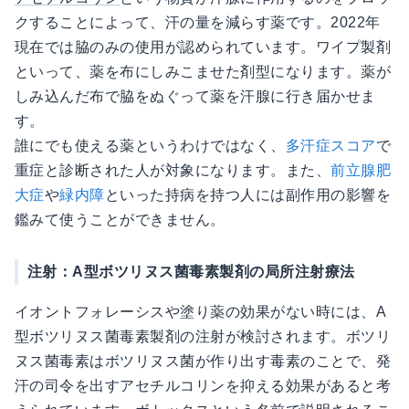
クすることによって、汗の量を減らす薬です。2022年
現在では脇のみの使用が認められています。ワイプ製剤
といって、薬を布にしみこませた剤型になります。薬が
しみ込んだ布で脇をぬぐって薬を汗腺に行き届かせま
す。
誰にでも使える薬というわけではなく、
多汗症スコア
で
重症と診断された人が対象になります。また、
前立腺肥
大症
や
緑内障
といった持病を持つ人には副作用の影響を
鑑みて使うことができません。
注射：A型ボツリヌス菌毒素製剤の局所注射療法
イオントフォレーシスや塗り薬の効果がない時には、A
型ボツリヌス菌毒素製剤の注射が検討されます。ボツリ
ヌス菌毒素はボツリヌス菌が作り出す毒素のことで、発
汗の司令を出すアセチルコリンを抑える効果があると考