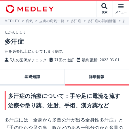
検索
メニュー
MEDLEY
>
病気
>
皮膚の病気一覧
>
多汗症
>
多汗症の詳細情報
>
多
たかんしょう
多汗症
汗を必要以上にかいてしまう病気
5人の医師がチェック
71回の改訂
最終更新: 2023.06.01
基礎知識
詳細情報
多汗症の治療について：手や足に電流を流す
治療や塗り薬、注射、手術、漢方薬など
多汗症には「全身から多量の汗が出る全身性多汗症」と
「手のひらや足の裏、腋などのある一部分のから多量の